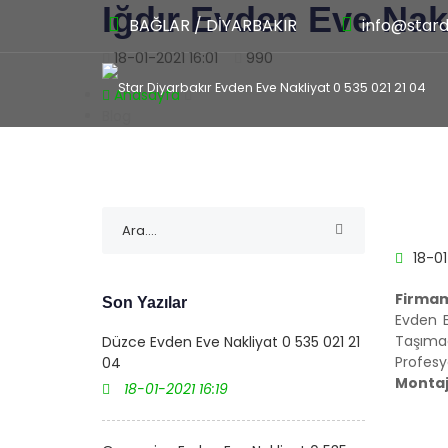
Iğdır Evden Eve Nakl
BAĞLAR / DİYARBAKIR
info@stard
18-01-2021 16:01
990
Anasayfa
Blog
ANASA
18-01
Firmam
Son Yazılar
Evden E
Taşımac
Düzce Evden Eve Nakliyat 0 535 021 21
Profesy
04
Montaj 
18-01-2021 16:19