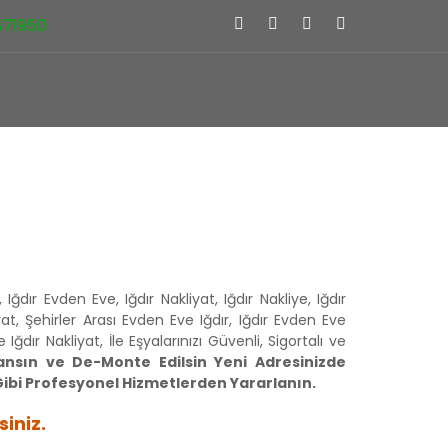
871950
MET BÖLGELERIMZ
S.S.S.
GALERİ
İLETİŞİM
Iğdır Evden Eve, Iğdır Nakliyat, Iğdır Nakliye, Iğdır
yat, Şehirler Arası Evden Eve Iğdır, Iğdır Evden Eve
dır Nakliyat, İle Eşyalarınızı Güvenli, Sigortalı ve
lansın ve De-Monte Edilsin Yeni Adresinizde
ı Gibi Profesyonel Hizmetlerden Yararlanın.
siniz.