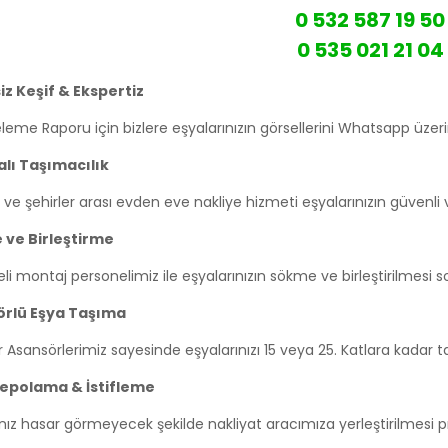
0 532 587 19 50
0 535 021 21 04
z Keşif & Ekspertiz
leme Raporu için bizlere eşyalarınızın görsellerini Whatsapp üzeri
alı Taşımacılık
i ve şehirler arası evden eve nakliye hizmeti eşyalarınızın güvenli 
ve Birleştirme
li montaj personelimiz ile eşyalarınızın sökme ve birleştirilmesi 
rlü Eşya Taşıma
 Asansörlerimiz sayesinde eşyalarınızı 15 veya 25. Katlara kadar ta
epolama & İstifleme
ınız hasar görmeyecek şekilde nakliyat aracımıza yerleştirilmesi 