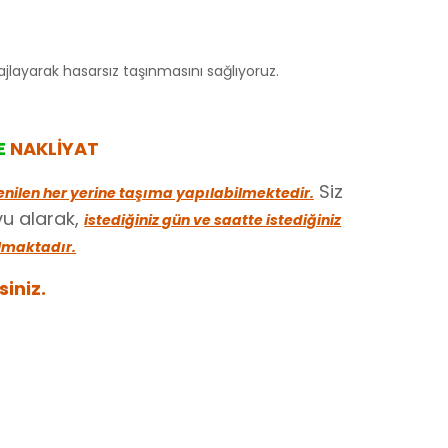
alajlayarak hasarsız taşınmasını sağlıyoruz.
E
NAKLİYAT
Siz
tenilen her yerine taşıma yapılabilmektedir.
vu alarak,
istediğiniz gün ve saatte istediğiniz
lmaktadır.
siniz.