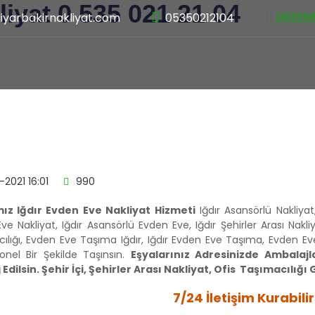
iyat 0 535 021 21 04
iyarbakirnakliyat.com
05350212104
05325
YFA
HAKKIMIZDA
HİZMETLERİMİZ
ARAÇLARIMIZ
HIZ
-2021 16:01
990
ız Iğdır Evden Eve Nakliyat Hizmeti
Iğdır Asansörlü Nakliyat, 
ve Nakliyat, Iğdır Asansörlü Evden Eve, Iğdır Şehirler Arası Nakli
ılığı, Evden Eve Taşıma Iğdır, Iğdır Evden Eve Taşıma, Evden Eve Iğ
onel Bir Şekilde Taşınsın.
Eşyalarınız Adresinizde Ambalaj
Edilsin. Şehir İçi, Şehirler Arası Nakliyat, Ofis Taşımacılığ
7/24 İletişim Kurabilir