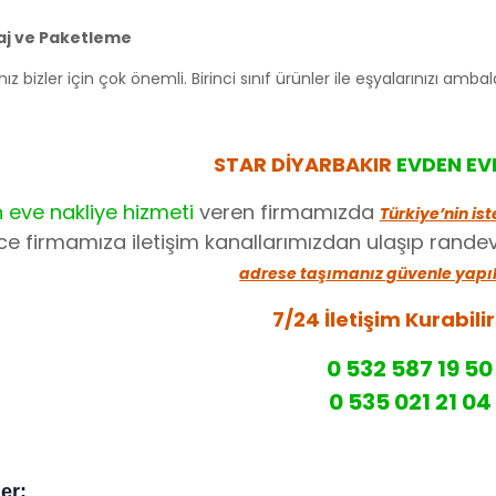
j ve Paketleme
nız bizler için çok önemli. Birinci sınıf ürünler ile eşyalarınızı amb
STAR DİYARBAKIR
EVDEN EV
 eve nakliye hizmeti
veren firmamızda
Türkiye’nin is
e firmamıza iletişim kanallarımızdan ulaşıp rande
adrese taşımanız güvenle yapı
7/24 İletişim Kurabilir
0 532 587 19 50
0 535 021 21 04
ler: