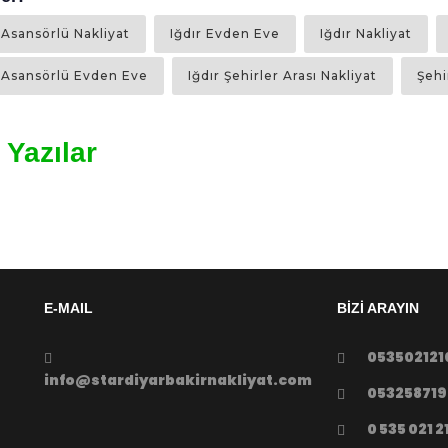
 Yazılar
E-MAIL
BİZİ ARAYIN
053502121
info@stardiyarbakirnakliyat.com
053258719
0 535 021 2