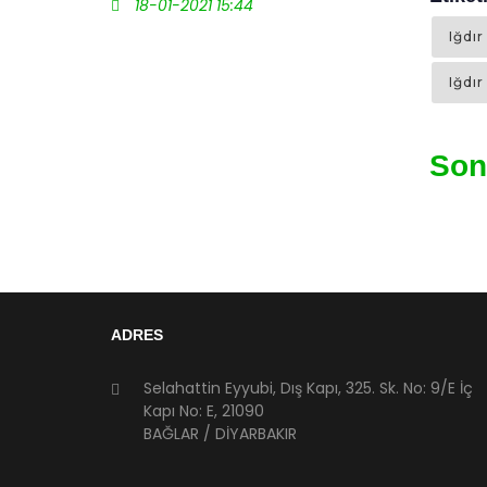
18-01-2021 15:44
Son
ADRES
Selahattin Eyyubi, Dış Kapı, 325. Sk. No: 9/E İç
Kapı No: E, 21090
BAĞLAR / DİYARBAKIR