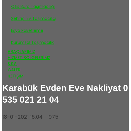
Ofis Büro Taşımacılığı
Şehiriçi Ev Taşımacılığı
Eşya Paketleme
Kurumsal Taşımacılık
ARAÇLARIMIZ
HIZMET BÖLGELERIMZ
S.S.S.
GALERİ
İLETİŞİM
Karabük Evden Eve Nakliyat 0
535 021 21 04
18-01-2021 16:04
975