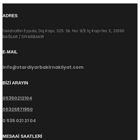
ADRES
Selahattin Eyyubi, Dış Kapı, 325. Sk. No: 9/E İç Kapı No: E, 21090
BAĞLAR / DİYARBAKIR
E-MAIL
info@stardiyarbakirnakliyat.com
BİZİ ARAYIN
05350212104
05325871950
0 535 021 21 04
MESAAİ SAATLERİ