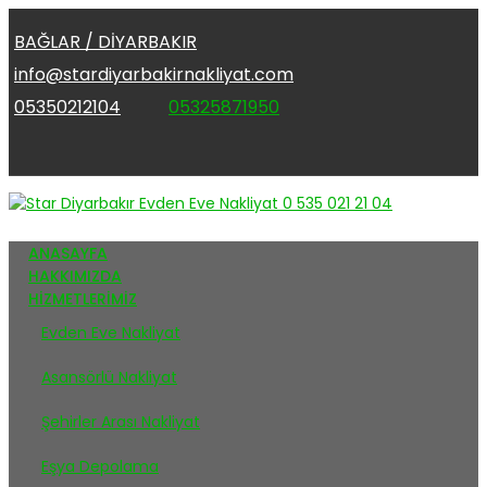
BAĞLAR / DİYARBAKIR
info@stardiyarbakirnakliyat.com
05350212104
05325871950
ANASAYFA
HAKKIMIZDA
HİZMETLERİMİZ
Evden Eve Nakliyat
Asansörlü Nakliyat
Şehirler Arası Nakliyat
Eşya Depolama