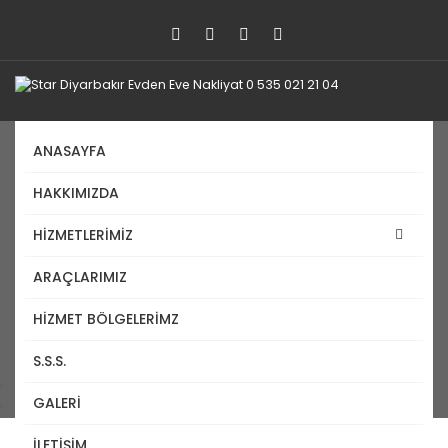
ANASAYFA
HAKKIMIZDA
Yalova Evden Eve Nakliyat 0
HİZMETLERİMİZ
535 021 21 04
ARAÇLARIMIZ
18-01-2021 16:02
HIZMET BÖLGELERIMZ
1021
S.S.S.
Anasayfa
GALERİ
Blog
İLETİŞİM