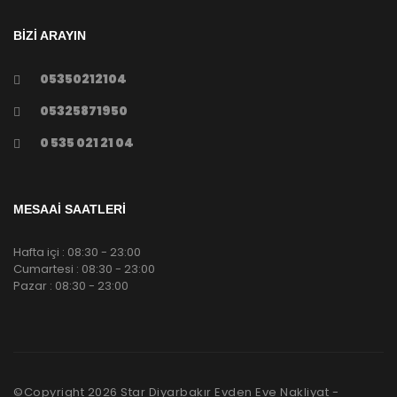
BİZİ ARAYIN
05350212104
05325871950
0 535 021 21 04
MESAAİ SAATLERİ
Hafta içi : 08:30 - 23:00
Cumartesi : 08:30 - 23:00
Pazar : 08:30 - 23:00
©Copyright
2026
Star Diyarbakır Evden Eve Nakliyat -